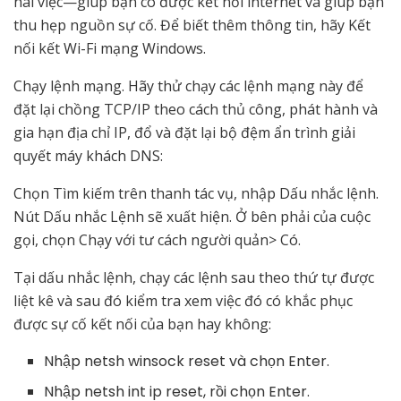
hai việc—giúp bạn có được kết nối internet và giúp bạn
thu hẹp nguồn sự cố. Để biết thêm thông tin, hãy Kết
nối kết Wi-Fi mạng Windows.
Chạy lệnh mạng. Hãy thử chạy các lệnh mạng này để
đặt lại chồng TCP/IP theo cách thủ công, phát hành và
gia hạn địa chỉ IP, đổ và đặt lại bộ đệm ẩn trình giải
quyết máy khách DNS:
Chọn Tìm kiếm trên thanh tác vụ, nhập Dấu nhắc lệnh.
Nút Dấu nhắc Lệnh sẽ xuất hiện. Ở bên phải của cuộc
gọi, chọn Chạy với tư cách người quản> Có.
Tại dấu nhắc lệnh, chạy các lệnh sau theo thứ tự được
liệt kê và sau đó kiểm tra xem việc đó có khắc phục
được sự cố kết nối của bạn hay không:
Nhập netsh winsock reset và chọn Enter.
Nhập netsh int ip reset, rồi chọn Enter.