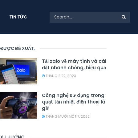
TIN TỨC
ĐƯỢC ĐỀ XUẤT
.
Tải zalo về máy tính và cài
đặt nhanh chóng, hiệu quả
THÁNG 2 22, 2023
Công nghệ sử dụng trong
quạt tản nhiệt điện thoại là
gì?
THÁNG MƯỜI MỘT 7, 2022
XU HƯỚNG
.