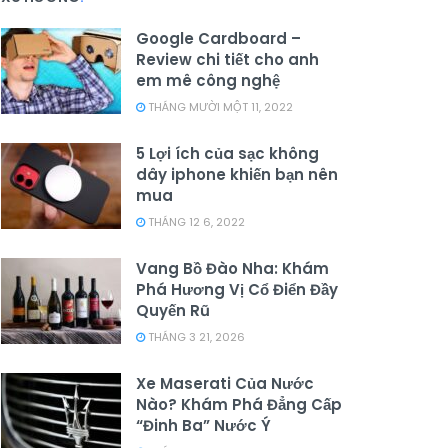
Google Cardboard –
Review chi tiết cho anh
em mê công nghệ
THÁNG MƯỜI MỘT 11, 2022
5 Lợi ích của sạc không
dây iphone khiến bạn nên
mua
THÁNG 12 6, 2022
Vang Bồ Đào Nha: Khám
Phá Hương Vị Cổ Điển Đầy
Quyến Rũ
THÁNG 3 21, 2026
Xe Maserati Của Nước
Nào? Khám Phá Đẳng Cấp
“Đinh Ba” Nước Ý