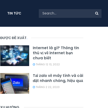
TIN TỨC
ĐƯỢC ĐỀ XUẤT
.
Internet là gì? Thông tin
thú vị về internet bạn
chưa biết
THÁNG 12 13, 2022
Tải zalo về máy tính và cài
đặt nhanh chóng, hiệu quả
THÁNG 2 22, 2023
XU HƯỚNG
.