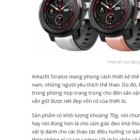
Thiết kế của đồn
Amazfit Stratos mang phong cách thiết kế th
nam, những người yêu thích thể thao. Do đó, 
trong phòng họp trang trọng cho đến sân vận
vẫn giữ được nét đẹp vốn có của thiết bị.
Sản phẩm có khối lượng khoảng 70g, nói chun
hay nói đúng hơn là cho cảm giác đeo khá thoả
vật lý dành cho các thao tác điều hướng cơ bản.
thép không gỉ và sợi cacbon rất chắn chắn 