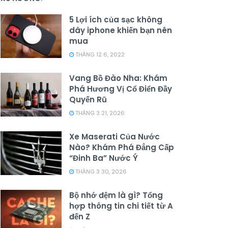
5 Lợi ích của sạc không
dây iphone khiến bạn nên
mua
THÁNG 12 6, 2022
Vang Bồ Đào Nha: Khám
Phá Hương Vị Cổ Điển Đầy
Quyến Rũ
THÁNG 3 21, 2026
Xe Maserati Của Nước
Nào? Khám Phá Đẳng Cấp
“Đinh Ba” Nước Ý
THÁNG 3 30, 2026
Bộ nhớ đệm là gì? Tổng
hợp thông tin chi tiết từ A
đến Z