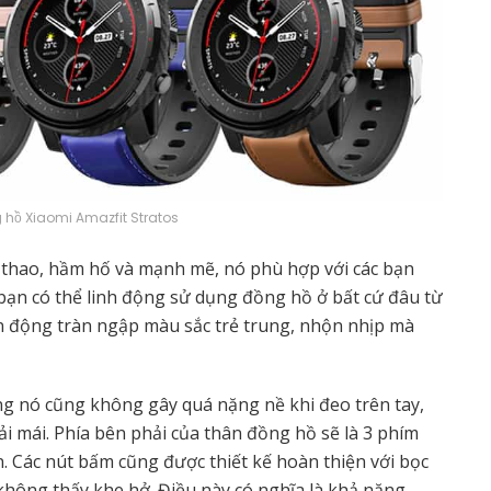
g hồ Xiaomi Amazfit Stratos
ể thao, hầm hố và mạnh mẽ, nó phù hợp với các bạn
bạn có thể linh động sử dụng đồng hồ ở bất cứ đâu từ
 động tràn ngập màu sắc trẻ trung, nhộn nhịp mà
g nó cũng không gây quá nặng nề khi đeo trên tay,
i mái. Phía bên phải của thân đồng hồ sẽ là 3 phím
 Các nút bấm cũng được thiết kế hoàn thiện với bọc
và không thấy khe hở. Điều này có nghĩa là khả năng