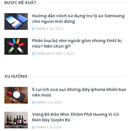
ĐƯỢC ĐỀ XUẤT
.
Hướng dẫn cách sử dụng trợ lý ảo Samsung
cho người mới dùng
THÁNG 9 25, 2022
Phân loại bộ nhớ ngoài gồm những thiết bị
nào? Nên chọn gì?
THÁNG MƯỜI MỘT 7, 2022
XU HƯỚNG
.
5 Lợi ích của sạc không dây iphone khiến bạn
nên mua
THÁNG 12 6, 2022
Vang Bồ Đào Nha: Khám Phá Hương Vị Cổ
Điển Đầy Quyến Rũ
THÁNG 3 21, 2026